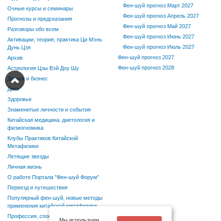
Фен-шуй прогноз Март 2027
Очные курсы и семинары
Фен-шуй прогноз Апрель 2027
Прогнозы и предсказания
Фен-шуй прогноз Май 2027
Разговоры обо всем
Фен-шуй прогноз Июнь 2027
Активации, теория, практика Ци Мэнь
Фен-шуй прогноз Июль 2027
Дунь Цзя
Фен-шуй прогноз 2027
Архив
Фен-шуй прогноз 2028
Астрология Цзы Вэй Доу Шу
Деньги и бизнес
Дети
Здоровье
Знаменитые личности и события
Китайская медицина, диетология и
физиогномика
Клубы Практиков Китайской
Метафизики
Летящие звезды
Личная жизнь
О работе Портала "Фен-шуй Форум"
Переезд и путешествия
Популярный фен-шуй, новые методы
применения китайской метафизики
Профессия, способности, хобби
Мы используем