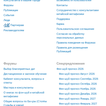
Консультанты в вашем городе
Возможности пользователей
Форумы
Контакты
Публикации
Сотрудничество с консультантами
китайской метафизики
События
Поддержка
Люди
Карма
Партнерам
Пользовательское соглашение
Рекламодателям
Согласие на обработку
персональных данных
Правила поведения на Форумах
Правила для размещения
Публикаций
Форумы
Спецпредложения
Выбор благоприятных дат
Фен-шуй прогноз 2026
Дистанционное и заочное обучение
Фен-шуй прогноз Август 2026
Кабинет консультанта, вопросы и
Фен-шуй прогноз Сентябрь 2026
ответы
Фен-шуй прогноз Октябрь 2026
Мастера и консультанты
Фен-шуй прогноз Ноябрь 2026
О книгах по фэн-шуй и китайской
Фен-шуй прогноз Декабрь 2026
метафизике
Фен-шуй прогноз Январь 2027
Общие вопросы по Ба-цзы (Столпы
Фен-шуй прогноз Февраль 2027
Судьбы и удачи)