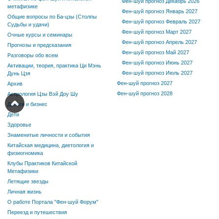
Фен-шуй прогноз Декабрь 2026
метафизике
Фен-шуй прогноз Январь 2027
Общие вопросы по Ба-цзы (Столпы
Фен-шуй прогноз Февраль 2027
Судьбы и удачи)
Фен-шуй прогноз Март 2027
Очные курсы и семинары
Фен-шуй прогноз Апрель 2027
Прогнозы и предсказания
Фен-шуй прогноз Май 2027
Разговоры обо всем
Фен-шуй прогноз Июнь 2027
Активации, теория, практика Ци Мэнь
Фен-шуй прогноз Июль 2027
Дунь Цзя
Фен-шуй прогноз 2027
Архив
Фен-шуй прогноз 2028
Астрология Цзы Вэй Доу Шу
Деньги и бизнес
Дети
Здоровье
Знаменитые личности и события
Китайская медицина, диетология и
физиогномика
Клубы Практиков Китайской
Метафизики
Летящие звезды
Личная жизнь
О работе Портала "Фен-шуй Форум"
Переезд и путешествия