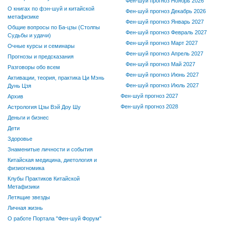
Фен-шуй прогноз Ноябрь 2026
О книгах по фэн-шуй и китайской
Фен-шуй прогноз Декабрь 2026
метафизике
Фен-шуй прогноз Январь 2027
Общие вопросы по Ба-цзы (Столпы
Фен-шуй прогноз Февраль 2027
Судьбы и удачи)
Фен-шуй прогноз Март 2027
Очные курсы и семинары
Фен-шуй прогноз Апрель 2027
Прогнозы и предсказания
Фен-шуй прогноз Май 2027
Разговоры обо всем
Фен-шуй прогноз Июнь 2027
Активации, теория, практика Ци Мэнь
Фен-шуй прогноз Июль 2027
Дунь Цзя
Фен-шуй прогноз 2027
Архив
Фен-шуй прогноз 2028
Астрология Цзы Вэй Доу Шу
Деньги и бизнес
Дети
Здоровье
Знаменитые личности и события
Китайская медицина, диетология и
физиогномика
Клубы Практиков Китайской
Метафизики
Летящие звезды
Личная жизнь
О работе Портала "Фен-шуй Форум"