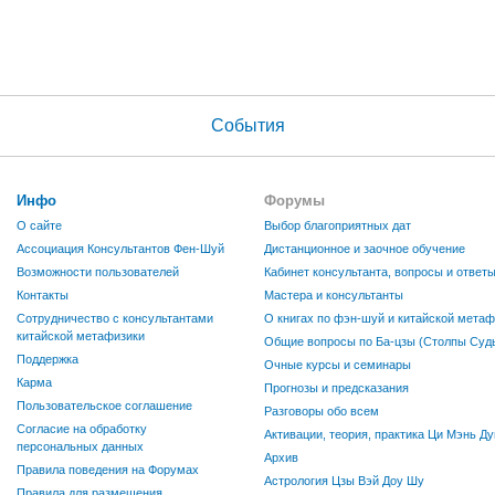
События
Инфо
Форумы
О сайте
Выбор благоприятных дат
Ассоциация Консультантов Фен-Шуй
Дистанционное и заочное обучение
Возможности пользователей
Кабинет консультанта, вопросы и ответ
Контакты
Мастера и консультанты
Сотрудничество с консультантами
О книгах по фэн-шуй и китайской метаф
китайской метафизики
Общие вопросы по Ба-цзы (Столпы Судь
Поддержка
Очные курсы и семинары
Карма
Прогнозы и предсказания
Пользовательское соглашение
Разговоры обо всем
Согласие на обработку
Активации, теория, практика Ци Мэнь Ду
персональных данных
Архив
Правила поведения на Форумах
Астрология Цзы Вэй Доу Шу
Правила для размещения