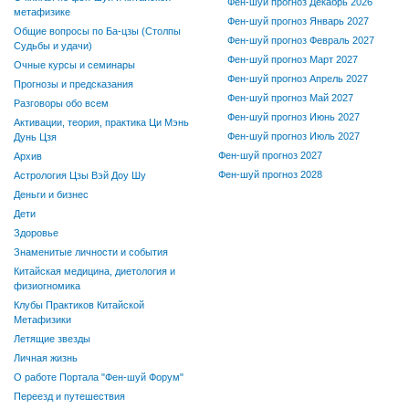
Фен-шуй прогноз Декабрь 2026
метафизике
Фен-шуй прогноз Январь 2027
Общие вопросы по Ба-цзы (Столпы
Фен-шуй прогноз Февраль 2027
Судьбы и удачи)
Фен-шуй прогноз Март 2027
Очные курсы и семинары
Фен-шуй прогноз Апрель 2027
Прогнозы и предсказания
Фен-шуй прогноз Май 2027
Разговоры обо всем
Фен-шуй прогноз Июнь 2027
Активации, теория, практика Ци Мэнь
Фен-шуй прогноз Июль 2027
Дунь Цзя
Фен-шуй прогноз 2027
Архив
Фен-шуй прогноз 2028
Астрология Цзы Вэй Доу Шу
Деньги и бизнес
Дети
Здоровье
Знаменитые личности и события
Китайская медицина, диетология и
физиогномика
Клубы Практиков Китайской
Метафизики
Летящие звезды
Личная жизнь
О работе Портала "Фен-шуй Форум"
Переезд и путешествия