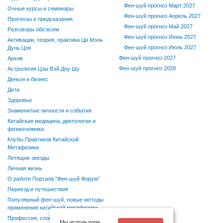
Фен-шуй прогноз Март 2027
Очные курсы и семинары
Фен-шуй прогноз Апрель 2027
Прогнозы и предсказания
Фен-шуй прогноз Май 2027
Разговоры обо всем
Фен-шуй прогноз Июнь 2027
Активации, теория, практика Ци Мэнь
Фен-шуй прогноз Июль 2027
Дунь Цзя
Фен-шуй прогноз 2027
Архив
Фен-шуй прогноз 2028
Астрология Цзы Вэй Доу Шу
Деньги и бизнес
Дети
Здоровье
Знаменитые личности и события
Китайская медицина, диетология и
физиогномика
Клубы Практиков Китайской
Метафизики
Летящие звезды
Личная жизнь
О работе Портала "Фен-шуй Форум"
Переезд и путешествия
Популярный фен-шуй, новые методы
применения китайской метафизики
Профессия, способности, хобби
Мы используем