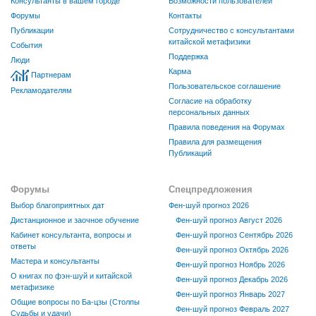
Консультанты в вашем городе
Возможности пользователей
Форумы
Контакты
Публикации
Сотрудничество с консультантами
китайской метафизики
События
Поддержка
Люди
Карма
Партнерам
Пользовательское соглашение
Рекламодателям
Согласие на обработку
персональных данных
Правила поведения на Форумах
Правила для размещения
Публикаций
Форумы
Спецпредложения
Выбор благоприятных дат
Фен-шуй прогноз 2026
Дистанционное и заочное обучение
Фен-шуй прогноз Август 2026
Кабинет консультанта, вопросы и
Фен-шуй прогноз Сентябрь 2026
ответы
Фен-шуй прогноз Октябрь 2026
Мастера и консультанты
Фен-шуй прогноз Ноябрь 2026
О книгах по фэн-шуй и китайской
Фен-шуй прогноз Декабрь 2026
метафизике
Фен-шуй прогноз Январь 2027
Общие вопросы по Ба-цзы (Столпы
Фен-шуй прогноз Февраль 2027
Судьбы и удачи)