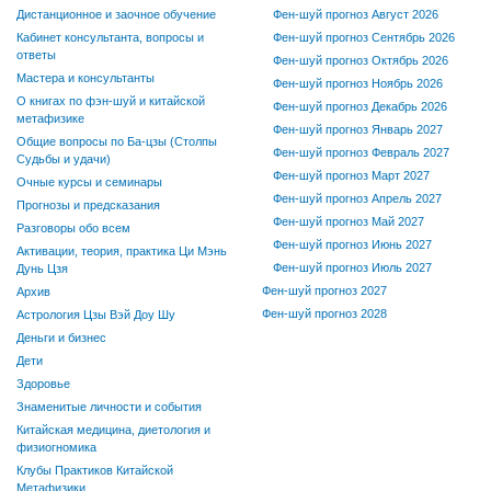
Дистанционное и заочное обучение
Фен-шуй прогноз Август 2026
Кабинет консультанта, вопросы и
Фен-шуй прогноз Сентябрь 2026
ответы
Фен-шуй прогноз Октябрь 2026
Мастера и консультанты
Фен-шуй прогноз Ноябрь 2026
О книгах по фэн-шуй и китайской
Фен-шуй прогноз Декабрь 2026
метафизике
Фен-шуй прогноз Январь 2027
Общие вопросы по Ба-цзы (Столпы
Фен-шуй прогноз Февраль 2027
Судьбы и удачи)
Фен-шуй прогноз Март 2027
Очные курсы и семинары
Фен-шуй прогноз Апрель 2027
Прогнозы и предсказания
Фен-шуй прогноз Май 2027
Разговоры обо всем
Фен-шуй прогноз Июнь 2027
Активации, теория, практика Ци Мэнь
Фен-шуй прогноз Июль 2027
Дунь Цзя
Фен-шуй прогноз 2027
Архив
Фен-шуй прогноз 2028
Астрология Цзы Вэй Доу Шу
Деньги и бизнес
Дети
Здоровье
Знаменитые личности и события
Китайская медицина, диетология и
физиогномика
Клубы Практиков Китайской
Метафизики