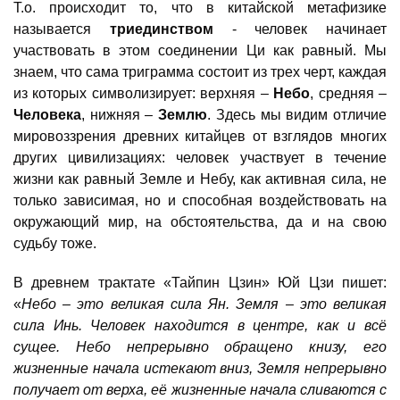
Т.о. происходит то, что в китайской метафизике
называется
триединством
- человек начинает
участвовать в этом соединении Ци как равный. Мы
знаем, что сама триграмма состоит из трех черт, каждая
из которых символизирует: верхняя –
Небо
, средняя –
Человека
, нижняя –
Землю
. Здесь мы видим отличие
мировоззрения древних китайцев от взглядов многих
других цивилизациях: человек участвует в течение
жизни как равный Земле и Небу, как активная сила, не
только зависимая, но и способная воздействовать на
окружающий мир, на обстоятельства, да и на свою
судьбу тоже.
В древнем трактате «Тайпин Цзин» Юй Цзи пишет:
«
Небо – это великая сила Ян. Земля – это великая
сила Инь. Человек находится в центре, как и всё
сущее. Небо непрерывно обращено книзу, его
жизненные начала истекают вниз, Земля непрерывно
получает от верха, её жизненные начала сливаются с