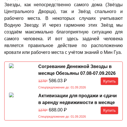
Звезды, как непосредственно самого дома (Звёзды
Центрального Дворца), так и Звёзд спального и
рабочего места. В некоторых случаях учитывают
Водную Звезду. И через гармонию этих Звёзд мы
создаём максимально благоприятную ситуацию для
самого человека. И вот здесь задачей человека
является правильное действие по расположению
кровати или рабочего места с учётом знаний о Мин Гуа.
Согревание Денежной Звезды в
месяце Обезьяны 07.08-07.09.2026
586.03
Р
Купить
1270*
Спецпредложение до: 01.09.2026
Активизации для продажи и сдачи
в аренду недвижимости в месяце
Обезьяны 07.08-07.09.2026
688.00
Р
Купить
1270*
Спецпредложение до: 01.09.2026