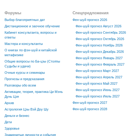
Форумы
Спецпредложения
Выбор благоприятных дат
Фен-шуй прогноз 2026
Дистанционное и заочное обучение
Фен-шуй прогноз Август 2026
Кабинет консультанта, вопросы и
Фен-шуй прогноз Сентябрь 2026
ответы
Фен-шуй прогноз Октябрь 2026
Мастера и консультанты
Фен-шуй прогноз Ноябрь 2026
О книгах по фэн-шуй и китайской
Фен-шуй прогноз Декабрь 2026
метафизике
Фен-шуй прогноз Январь 2027
Общие вопросы по Ба-цзы (Столпы
Фен-шуй прогноз Февраль 2027
Судьбы и удачи)
Фен-шуй прогноз Март 2027
Очные курсы и семинары
Фен-шуй прогноз Апрель 2027
Прогнозы и предсказания
Фен-шуй прогноз Май 2027
Разговоры обо всем
Фен-шуй прогноз Июнь 2027
Активации, теория, практика Ци Мэнь
Фен-шуй прогноз Июль 2027
Дунь Цзя
Фен-шуй прогноз 2027
Архив
Фен-шуй прогноз 2028
Астрология Цзы Вэй Доу Шу
Деньги и бизнес
Дети
Здоровье
Знаменитые личности и события