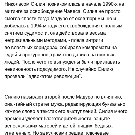
Николасом Силия познакомилась в начале 1990-х на
митинге за освобождение Чавеса. Силия не просто
смогла спасти тогда Мадуро от оков тюрьмы, но и
добилась в 1994-м году его освобождения с полным
снятием судимости, она действовала весьма
нетривиальными методами, - плела интриги
во властных коридорах, собирала компроматы на
судей и прокуроров, грамотно давила на нужных
людей. После чего те вынуждены были признавать
невиновность подсудимого. Не случайно Силию
прозвали "адвокатом революции".
Силию называют второй после Мадуро по влиянию,
она -тайный стратег мужа, редактирующая буквально
каждое слово в текстах его выступлений. Силия много
времени уделяет благотворительности, защите
венесуэльских матерей и детей, нищих, бедных,
угнетенных. Но за кулисами решает ключевые