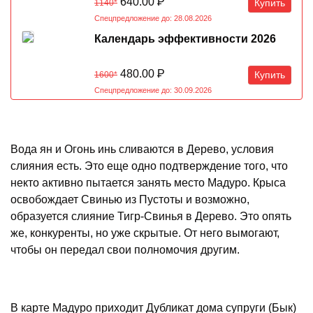
07.08-07.09.2026
640.00
Р
Купить
1140*
Спецпредложение до: 28.08.2026
Календарь эффективности 2026
480.00
Р
Купить
1600*
Спецпредложение до: 30.09.2026
Вода ян и Огонь инь сливаются в Дерево, условия
слияния есть. Это еще одно подтверждение того, что
некто активно пытается занять место Мадуро. Крыса
освобождает Свинью из Пустоты и возможно,
образуется слияние Тигр-Свинья в Дерево. Это опять
же, конкуренты, но уже скрытые. От него вымогают,
чтобы он передал свои полномочия другим.
В карте Мадуро приходит Дубликат дома супруги (Бык)