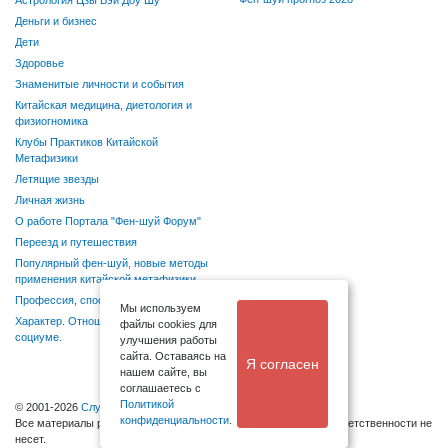
Астрология Цзы Вэй Доу Шу
Деньги и бизнес
Дети
Здоровье
Знаменитые личности и события
Китайская медицина, диетология и
физиогномика
Клубы Практиков Китайской
Метафизики
Летящие звезды
Личная жизнь
О работе Портала "Фен-шуй Форум"
Переезд и путешествия
Популярный фен-шуй, новые методы
применения китайской метафизики
Профессия, способности, хобби
Мы используем
Характер. Отношения в семье и
файлы cookies для
социуме.
улучшения работы
сайта. Оставаясь на
Я согласен
нашем сайте, вы
соглашаетесь с
Политикой
© 2001-2026
Служба поддержки
конфиденциальности
.
Bсе материалы размещаются посетителями, администрация ответственности не
несет.