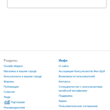
Разделы
Инфо
Онлайн Маркет
О сайте
Магазины в вашем городе
Ассоциация Консультантов Фен-Шуй
Консультанты в вашем городе
Возможности пользователей
Форумы
Контакты
Публикации
Сотрудничество с консультантами
китайской метафизики
События
Поддержка
Люди
Карма
Партнерам
Пользовательское соглашение
Рекламодателям