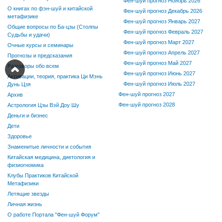
Фен-шуй прогноз Ноябрь 2026
О книгах по фэн-шуй и китайской
Фен-шуй прогноз Декабрь 2026
метафизике
Фен-шуй прогноз Январь 2027
Общие вопросы по Ба-цзы (Столпы
Фен-шуй прогноз Февраль 2027
Судьбы и удачи)
Фен-шуй прогноз Март 2027
Очные курсы и семинары
Фен-шуй прогноз Апрель 2027
Прогнозы и предсказания
Фен-шуй прогноз Май 2027
Разговоры обо всем
Фен-шуй прогноз Июнь 2027
Активации, теория, практика Ци Мэнь
Фен-шуй прогноз Июль 2027
Дунь Цзя
Фен-шуй прогноз 2027
Архив
Фен-шуй прогноз 2028
Астрология Цзы Вэй Доу Шу
Деньги и бизнес
Дети
Здоровье
Знаменитые личности и события
Китайская медицина, диетология и
физиогномика
Клубы Практиков Китайской
Метафизики
Летящие звезды
Личная жизнь
О работе Портала "Фен-шуй Форум"