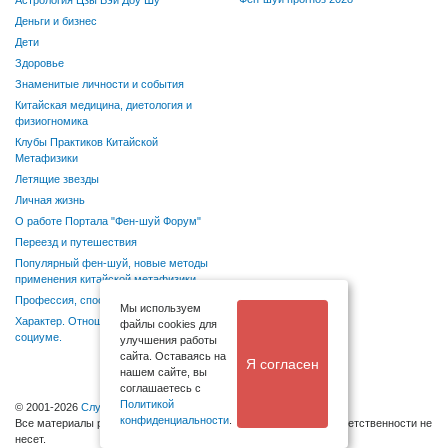
Астрология Цзы Вэй Доу Шу
Деньги и бизнес
Дети
Здоровье
Знаменитые личности и события
Китайская медицина, диетология и
физиогномика
Клубы Практиков Китайской
Метафизики
Летящие звезды
Личная жизнь
О работе Портала "Фен-шуй Форум"
Переезд и путешествия
Популярный фен-шуй, новые методы
применения китайской метафизики
Профессия, способности, хобби
Мы используем
Характер. Отношения в семье и
файлы cookies для
социуме.
улучшения работы
сайта. Оставаясь на
Я согласен
нашем сайте, вы
соглашаетесь с
Политикой
© 2001-2026
Служба поддержки
конфиденциальности
.
Bсе материалы размещаются посетителями, администрация ответственности не
несет.