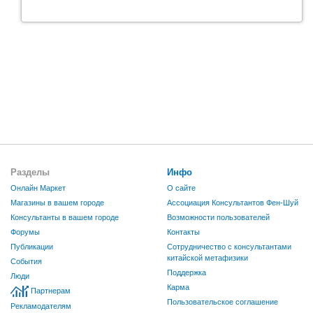
Разделы
Инфо
Онлайн Маркет
О сайте
Магазины в вашем городе
Ассоциация Консультантов Фен-Шуй
Консультанты в вашем городе
Возможности пользователей
Форумы
Контакты
Публикации
Сотрудничество с консультантами
китайской метафизики
События
Поддержка
Люди
Карма
Партнерам
Пользовательское соглашение
Рекламодателям