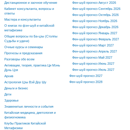
Дистанционное и заочное обучение
Фен-шуй прогноз Август 2026
Кабинет консультанта, вопросы и
Фен-шуй прогноз Сентябрь 2026
ответы
Фен-шуй прогноз Октябрь 2026
Мастера и консультанты
Фен-шуй прогноз Ноябрь 2026
О книгах по фэн-шуй и китайской
Фен-шуй прогноз Декабрь 2026
метафизике
Фен-шуй прогноз Январь 2027
Общие вопросы по Ба-цзы (Столпы
Фен-шуй прогноз Февраль 2027
Судьбы и удачи)
Фен-шуй прогноз Март 2027
Очные курсы и семинары
Фен-шуй прогноз Апрель 2027
Прогнозы и предсказания
Фен-шуй прогноз Май 2027
Разговоры обо всем
Фен-шуй прогноз Июнь 2027
Активации, теория, практика Ци Мэнь
Фен-шуй прогноз Июль 2027
Дунь Цзя
Фен-шуй прогноз 2027
Архив
Фен-шуй прогноз 2028
Астрология Цзы Вэй Доу Шу
Деньги и бизнес
Дети
Здоровье
Знаменитые личности и события
Китайская медицина, диетология и
физиогномика
Клубы Практиков Китайской
Метафизики