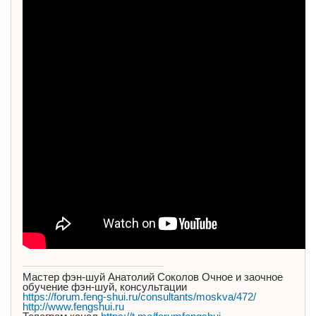
Мастер фэн-шуй Анатолий Соколов Очное и заочное
обучение фэн-шуй, консультации
https://forum.feng-shui.ru/consultants/moskva/472/
http://www.fengshui.ru