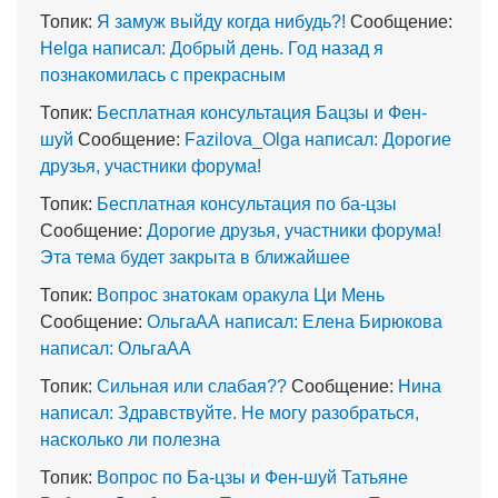
Топик:
Я замуж выйду когда нибудь?!
Сообщение:
Helga написал: Добрый день. Год назад я
познакомилась с прекрасным
Топик:
Бесплатная консультация Бацзы и Фен-
шуй
Сообщение:
Fazilova_Olga написал: Дорогие
друзья, участники форума!
Топик:
Бесплатная консультация по ба-цзы
Сообщение:
Дорогие друзья, участники форума!
Эта тема будет закрыта в ближайшее
Топик:
Вопрос знатокам оракула Ци Мень
Сообщение:
ОльгаАА написал: Елена Бирюкова
написал: ОльгаАА
Топик:
Сильная или слабая??
Сообщение:
Нина
написал: Здравствуйте. Не могу разобраться,
насколько ли полезна
Топик:
Вопрос по Ба-цзы и Фен-шуй Татьяне