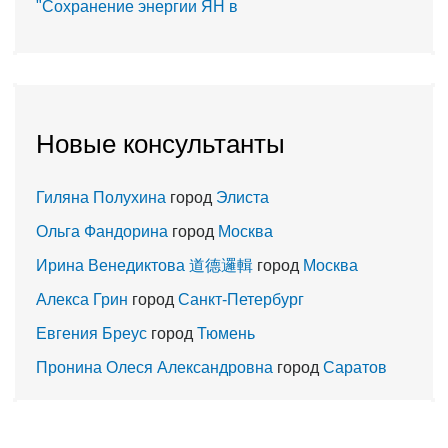
"Сохранение энергии ЯН в
Новые консультанты
Гиляна Полухина
город
Элиста
Ольга Фандорина
город
Москва
Ирина Венедиктова 道德邏輯
город
Москва
Алекса Грин
город
Санкт-Петербург
Евгения Бреус
город
Тюмень
Пронина Олеся Александровна
город
Саратов