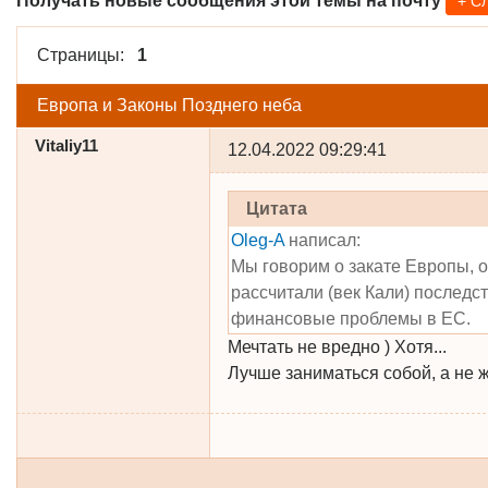
Получать новые сообщения этой темы на почту
+ С
Страницы:
1
Европа и Законы Позднего неба
Vitaliy11
12.04.2022 09:29:41
Цитата
Oleg-A
написал:
Мы говорим о закате Европы, о
рассчитали (век Кали) последс
финансовые проблемы в ЕС.
Мечтать не вредно ) Хотя...
Лучше заниматься собой, а не ж