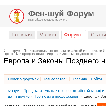
Фен-шуй Форум
крупнейшее сообщество рунета
Главная
Маркет
Форумы
Стать
–
Форум
–
Предсказательные техники китайской метафизики И-
Прогнозы и предсказания
–
Европа и Законы Позднего неба
Европа и Законы Позднего 
Поиск в форумах
Пользователи
Правила
Войти
Форум
»
Предсказательные техники китайской метафиз
дат и другие
»
Прогнозы и предсказания
»
Европа и За