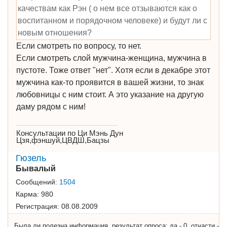
качествам как Рэн ( о нем все отзываются как о
воспитанном и порядочном человеке) и будут ли с
новым отношения?
Если смотреть по вопросу, то нет.
Если смотреть слой мужчина-женщина, мужчина в
пустоте. Тоже ответ "нет". Хотя если в декабре этот
мужчина как-то проявится в вашей жизни, то знак
любовницы с ним стоит. А это указание на другую
даму рядом с ним!
Консультации по Ци Мэнь Дун
Цзя,фэншуй,ЦВДШ,Бацзы
Гюзель
Бывалый
Сообщений:
1504
Карма:
980
Регистрация:
08.08.2009
Была ли полезна информация, результат опроса: да - 0, отчасти -