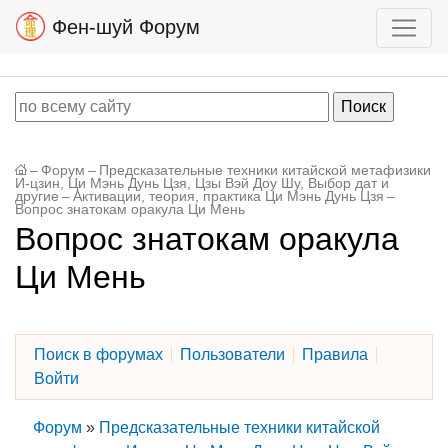
Фен-шуй Форум
–
Форум
–
Предсказательные техники китайской метафизики
И-цзин, Ци Мэнь Дунь Цзя, Цзы Вэй Доу Шу, Выбор дат и
другие
–
Активации, теория, практика Ци Мэнь Дунь Цзя
–
Вопрос знатокам оракула Ци Мень
Вопрос знатокам оракула
Ци Мень
Поиск в форумах
Пользователи
Правила
Войти
Форум
»
Предсказательные техники китайской