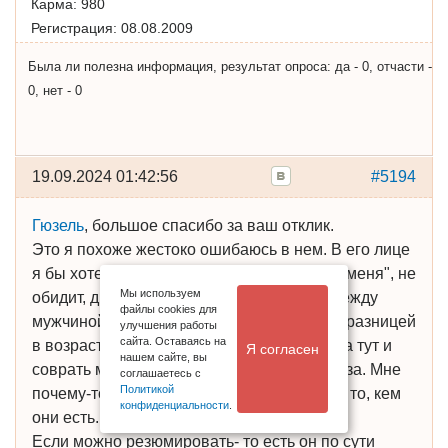
Карма:
980
Регистрация:
08.08.2009
Была ли полезна информация, результат опроса: да - 0, отчасти -
0, нет - 0
19.09.2024 01:42:56
#5194
Гюзель
, большое спасибо за ваш отклик.
Это я похоже жестоко ошибаюсь в нем. В его лице
я бы хотела видеть человека, который "за меня", не
Мы используем
обидит, друг это наверное не возможно между
файлы cookies для
мужчиной и женщиной, тем более с такой разницей
улучшения работы
сайта. Оставаясь на
в возрасте. Мне он показался надёжным, а тут и
Я согласен
нашем сайте, вы
соврать может... Спасибо, что открыли глаза. Мне
соглашаетесь с
Политикой
почему-то свойственно видеть в людях не то, кем
конфиденциальности
.
они есть.
Если можно резюмировать- то есть он по сути