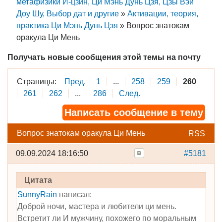
метафизики И-цзин, Ци Мэнь Дунь Цзя, Цзы Вэй
Доу Шу, Выбор дат и другие
»
Активации, теория,
практика Ци Мэнь Дунь Цзя
»
Вопрос знатокам
оракула Ци Мень
Получать новые сообщения этой темы на почту
Страницы:
Пред.
1
...
258
259
260
261
262
...
286
След.
Написать сообщение в тему
Вопрос знатокам оракула Ци Мень
RSS
09.09.2024 18:16:50
#5181
Цитата
SunnyRain
написал:
Доброй ночи, мастера и любители ци мень.
Встретит ли И мужчину, похожего по моральным