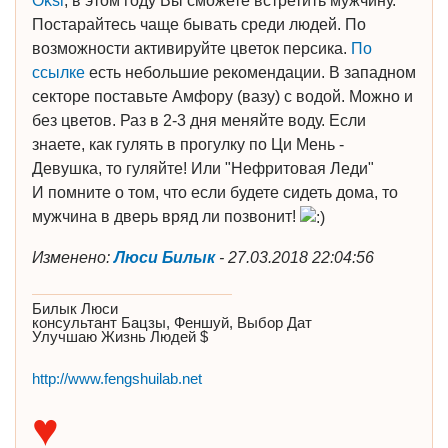
Oksi
, в этом году Вы сможете встретить мужчину.
Постарайтесь чаще бывать среди людей. По
возможности активируйте цветок персика.
По
ссылке
есть небольшие рекомендации. В западном
секторе поставьте Амфору (вазу) с водой. Можно и
без цветов. Раз в 2-3 дня меняйте воду. Если
знаете, как гулять в прогулку по Ци Мень -
Девушка, то гуляйте! Или "Нефритовая Леди"
И помните о том, что если будете сидеть дома, то
мужчина в дверь вряд ли позвонит!
Изменено:
Люси Билык
-
27.03.2018 22:04:56
Билык Люси
консультант Бацзы, Феншуй, Выбор Дат
Улучшаю Жизнь Людей $
http://www.fengshuilab.net
♥