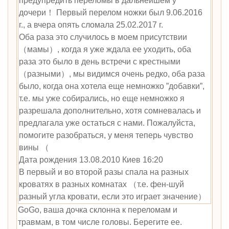
предупредить переломы в дальнейшем у
дочери！ Первый перелом ножки был 9.06.2016
г., а вчера опять сломала 25.02.2017 г.
Оба раза это случилось в моем присутствии
（мамы）, когда я уже ждала ее уходить, оба
раза это было в день встречи с крестными
（разными）, мы видимся очень редко, оба раза
было, когда она хотела еще немножко ”добавки”,
т.е. мы уже собирались, но еще немножко я
разрешала дополнительно, хотя сомневалась и
предлагала уже остаться с нами. Пожалуйста,
помогите разобраться, у меня теперь чувство
вины （
Дата рождения 13.08.2010 Киев 16:20
В первый и во второй разы спала на разных
кроватях в разных комнатах （т.е. фен-шуй
разный угла кровати, если это играет значение）
GoGo, ваша дочка склонна к переломам и
травмам, в том числе головы. Берегите ее.