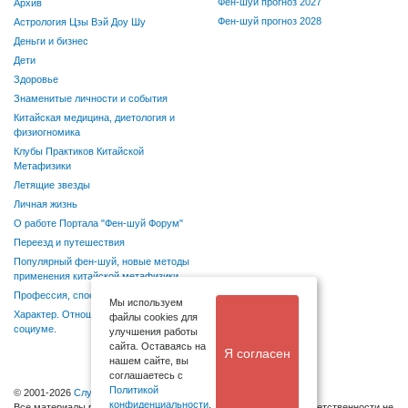
Фен-шуй прогноз 2027
Архив
Фен-шуй прогноз 2028
Астрология Цзы Вэй Доу Шу
Деньги и бизнес
Дети
Здоровье
Знаменитые личности и события
Китайская медицина, диетология и
физиогномика
Клубы Практиков Китайской
Метафизики
Летящие звезды
Личная жизнь
О работе Портала "Фен-шуй Форум"
Переезд и путешествия
Популярный фен-шуй, новые методы
применения китайской метафизики
Профессия, способности, хобби
Мы используем
Характер. Отношения в семье и
файлы cookies для
социуме.
улучшения работы
сайта. Оставаясь на
Я согласен
нашем сайте, вы
соглашаетесь с
Политикой
© 2001-2026
Служба поддержки
конфиденциальности
.
Bсе материалы размещаются посетителями, администрация ответственности не