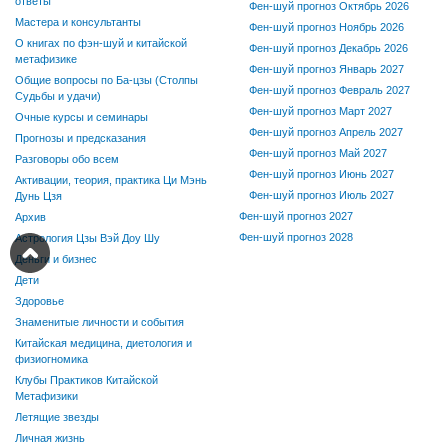
ответы
Фен-шуй прогноз Октябрь 2026
Мастера и консультанты
Фен-шуй прогноз Ноябрь 2026
О книгах по фэн-шуй и китайской
Фен-шуй прогноз Декабрь 2026
метафизике
Фен-шуй прогноз Январь 2027
Общие вопросы по Ба-цзы (Столпы
Фен-шуй прогноз Февраль 2027
Судьбы и удачи)
Фен-шуй прогноз Март 2027
Очные курсы и семинары
Фен-шуй прогноз Апрель 2027
Прогнозы и предсказания
Фен-шуй прогноз Май 2027
Разговоры обо всем
Фен-шуй прогноз Июнь 2027
Активации, теория, практика Ци Мэнь
Фен-шуй прогноз Июль 2027
Дунь Цзя
Фен-шуй прогноз 2027
Архив
Фен-шуй прогноз 2028
Астрология Цзы Вэй Доу Шу
Деньги и бизнес
Дети
Здоровье
Знаменитые личности и события
Китайская медицина, диетология и
физиогномика
Клубы Практиков Китайской
Метафизики
Летящие звезды
Личная жизнь