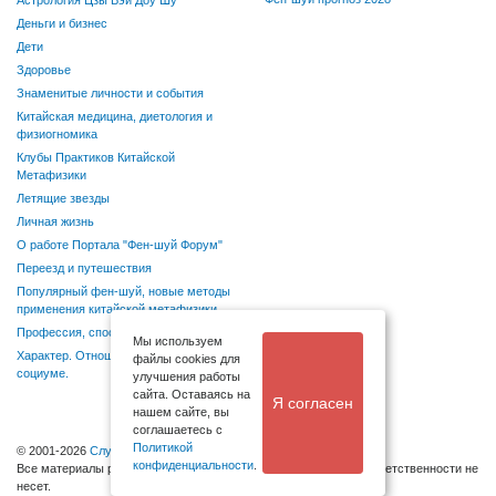
Астрология Цзы Вэй Доу Шу
Деньги и бизнес
Дети
Здоровье
Знаменитые личности и события
Китайская медицина, диетология и
физиогномика
Клубы Практиков Китайской
Метафизики
Летящие звезды
Личная жизнь
О работе Портала "Фен-шуй Форум"
Переезд и путешествия
Популярный фен-шуй, новые методы
применения китайской метафизики
Профессия, способности, хобби
Мы используем
Характер. Отношения в семье и
файлы cookies для
социуме.
улучшения работы
сайта. Оставаясь на
Я согласен
нашем сайте, вы
соглашаетесь с
Политикой
© 2001-2026
Служба поддержки
конфиденциальности
.
Bсе материалы размещаются посетителями, администрация ответственности не
несет.