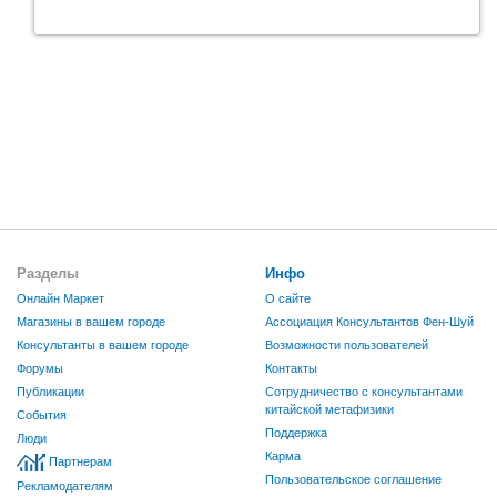
Разделы
Инфо
Онлайн Маркет
О сайте
Магазины в вашем городе
Ассоциация Консультантов Фен-Шуй
Консультанты в вашем городе
Возможности пользователей
Форумы
Контакты
Публикации
Сотрудничество с консультантами
китайской метафизики
События
Поддержка
Люди
Карма
Партнерам
Пользовательское соглашение
Рекламодателям