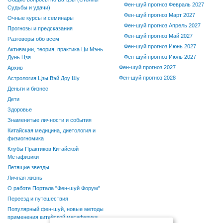
Фен-шуй прогноз Февраль 2027
Судьбы и удачи)
Фен-шуй прогноз Март 2027
Очные курсы и семинары
Фен-шуй прогноз Апрель 2027
Прогнозы и предсказания
Фен-шуй прогноз Май 2027
Разговоры обо всем
Фен-шуй прогноз Июнь 2027
Активации, теория, практика Ци Мэнь
Фен-шуй прогноз Июль 2027
Дунь Цзя
Фен-шуй прогноз 2027
Архив
Фен-шуй прогноз 2028
Астрология Цзы Вэй Доу Шу
Деньги и бизнес
Дети
Здоровье
Знаменитые личности и события
Китайская медицина, диетология и
физиогномика
Клубы Практиков Китайской
Метафизики
Летящие звезды
Личная жизнь
О работе Портала "Фен-шуй Форум"
Переезд и путешествия
Популярный фен-шуй, новые методы
применения китайской метафизики