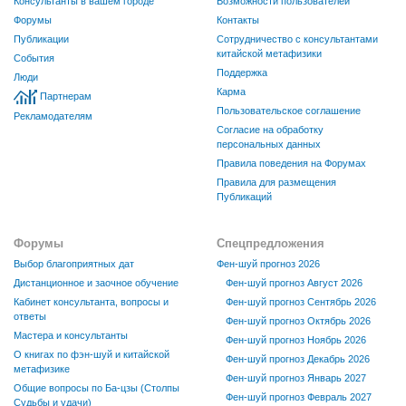
Консультанты в вашем городе
Возможности пользователей
Форумы
Контакты
Публикации
Сотрудничество с консультантами
китайской метафизики
События
Поддержка
Люди
Карма
Партнерам
Пользовательское соглашение
Рекламодателям
Согласие на обработку
персональных данных
Правила поведения на Форумах
Правила для размещения
Публикаций
Форумы
Спецпредложения
Выбор благоприятных дат
Фен-шуй прогноз 2026
Дистанционное и заочное обучение
Фен-шуй прогноз Август 2026
Кабинет консультанта, вопросы и
Фен-шуй прогноз Сентябрь 2026
ответы
Фен-шуй прогноз Октябрь 2026
Мастера и консультанты
Фен-шуй прогноз Ноябрь 2026
О книгах по фэн-шуй и китайской
Фен-шуй прогноз Декабрь 2026
метафизике
Фен-шуй прогноз Январь 2027
Общие вопросы по Ба-цзы (Столпы
Фен-шуй прогноз Февраль 2027
Судьбы и удачи)