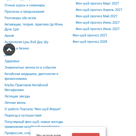
Фен-шуй прогноз Март 2027
Очные курсы и семинары
Фен-шуй прогноз Апрель 2027
Прогнозы и предсказания
Фен-шуй прогноз Май 2027
Разговоры обо всем
Фен-шуй прогноз Июнь 2027
Активации, теория, практика Ци Мэнь
Фен-шуй прогноз Июль 2027
Дунь Цзя
Фен-шуй прогноз 2027
Архив
Фен-шуй прогноз 2028
Астрология Цзы Вэй Доу Шу
Деньги и бизнес
Дети
Здоровье
Знаменитые личности и события
Китайская медицина, диетология и
физиогномика
Клубы Практиков Китайской
Метафизики
Летящие звезды
Личная жизнь
О работе Портала "Фен-шуй Форум"
Переезд и путешествия
Популярный фен-шуй, новые методы
применения китайской метафизики
Профессия, способности, хобби
Мы используем