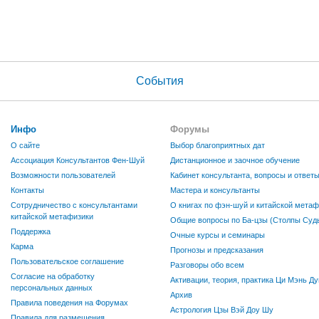
События
Инфо
Форумы
О сайте
Выбор благоприятных дат
Ассоциация Консультантов Фен-Шуй
Дистанционное и заочное обучение
Возможности пользователей
Кабинет консультанта, вопросы и ответ
Контакты
Мастера и консультанты
Сотрудничество с консультантами
О книгах по фэн-шуй и китайской метаф
китайской метафизики
Общие вопросы по Ба-цзы (Столпы Судь
Поддержка
Очные курсы и семинары
Карма
Прогнозы и предсказания
Пользовательское соглашение
Разговоры обо всем
Согласие на обработку
Активации, теория, практика Ци Мэнь Ду
персональных данных
Архив
Правила поведения на Форумах
Астрология Цзы Вэй Доу Шу
Правила для размещения