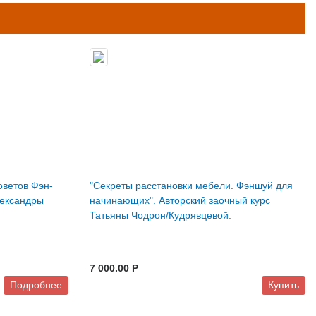
оветов Фэн-
"Секреты расстановки мебели. Фэншуй для
лександры
начинающих". Авторский заочный курс
Татьяны Чодрон/Кудрявцевой.
7 000.00 P
Подробнее
Купить