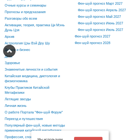
Фен-шуй прогноз Март 2027
Очные курсы и семинары
Фен-шуй прогноз Апрель 2027
Прогнозы и предсказания
Фен-шуй прогноз Май 2027
Разговоры обо всем
Фен-шуй прогноз Июнь 2027
Активации, теория, практика Ци Мэнь
Фен-шуй прогноз Июль 2027
Дунь Цзя
Фен-шуй прогноз 2027
Архив
Фен-шуй прогноз 2028
Астрология Цзы Вэй Доу Шу
Деньги и бизнес
Дети
Здоровье
Знаменитые личности и события
Китайская медицина, диетология и
физиогномика
Клубы Практиков Китайской
Метафизики
Летящие звезды
Личная жизнь
О работе Портала "Фен-шуй Форум"
Переезд и путешествия
Популярный фен-шуй, новые методы
применения китайской метафизики
Профессия, способности, хобби
Мы используем