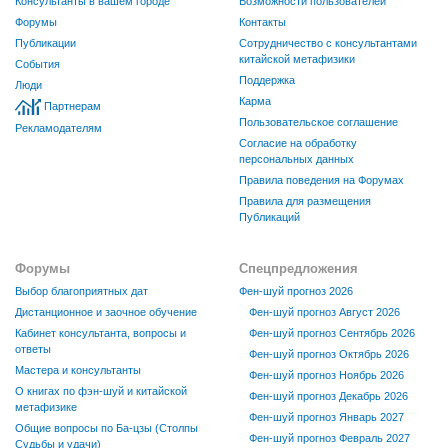
Консультанты в вашем городе
Возможности пользователей
Форумы
Контакты
Публикации
Сотрудничество с консультантами
китайской метафизики
События
Поддержка
Люди
Карма
Партнерам
Пользовательское соглашение
Рекламодателям
Согласие на обработку
персональных данных
Правила поведения на Форумах
Правила для размещения
Публикаций
Форумы
Спецпредложения
Выбор благоприятных дат
Фен-шуй прогноз 2026
Дистанционное и заочное обучение
Фен-шуй прогноз Август 2026
Кабинет консультанта, вопросы и
Фен-шуй прогноз Сентябрь 2026
ответы
Фен-шуй прогноз Октябрь 2026
Мастера и консультанты
Фен-шуй прогноз Ноябрь 2026
О книгах по фэн-шуй и китайской
Фен-шуй прогноз Декабрь 2026
метафизике
Фен-шуй прогноз Январь 2027
Общие вопросы по Ба-цзы (Столпы
Фен-шуй прогноз Февраль 2027
Судьбы и удачи)