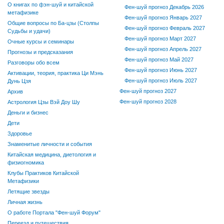
О книгах по фэн-шуй и китайской
Фен-шуй прогноз Декабрь 2026
метафизике
Фен-шуй прогноз Январь 2027
Общие вопросы по Ба-цзы (Столпы
Фен-шуй прогноз Февраль 2027
Судьбы и удачи)
Фен-шуй прогноз Март 2027
Очные курсы и семинары
Фен-шуй прогноз Апрель 2027
Прогнозы и предсказания
Фен-шуй прогноз Май 2027
Разговоры обо всем
Фен-шуй прогноз Июнь 2027
Активации, теория, практика Ци Мэнь
Фен-шуй прогноз Июль 2027
Дунь Цзя
Фен-шуй прогноз 2027
Архив
Фен-шуй прогноз 2028
Астрология Цзы Вэй Доу Шу
Деньги и бизнес
Дети
Здоровье
Знаменитые личности и события
Китайская медицина, диетология и
физиогномика
Клубы Практиков Китайской
Метафизики
Летящие звезды
Личная жизнь
О работе Портала "Фен-шуй Форум"
Переезд и путешествия