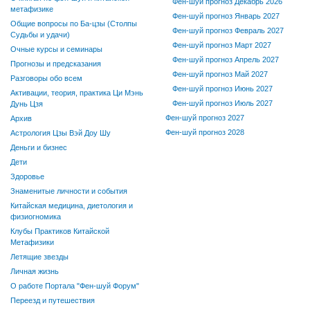
Фен-шуй прогноз Декабрь 2026
метафизике
Фен-шуй прогноз Январь 2027
Общие вопросы по Ба-цзы (Столпы
Фен-шуй прогноз Февраль 2027
Судьбы и удачи)
Фен-шуй прогноз Март 2027
Очные курсы и семинары
Фен-шуй прогноз Апрель 2027
Прогнозы и предсказания
Фен-шуй прогноз Май 2027
Разговоры обо всем
Фен-шуй прогноз Июнь 2027
Активации, теория, практика Ци Мэнь
Фен-шуй прогноз Июль 2027
Дунь Цзя
Фен-шуй прогноз 2027
Архив
Фен-шуй прогноз 2028
Астрология Цзы Вэй Доу Шу
Деньги и бизнес
Дети
Здоровье
Знаменитые личности и события
Китайская медицина, диетология и
физиогномика
Клубы Практиков Китайской
Метафизики
Летящие звезды
Личная жизнь
О работе Портала "Фен-шуй Форум"
Переезд и путешествия