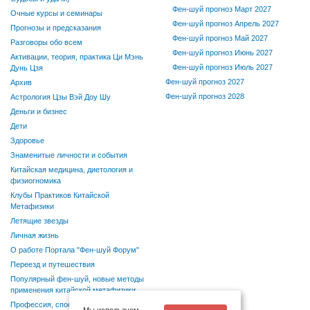
Фен-шуй прогноз Март 2027
Очные курсы и семинары
Фен-шуй прогноз Апрель 2027
Прогнозы и предсказания
Фен-шуй прогноз Май 2027
Разговоры обо всем
Фен-шуй прогноз Июнь 2027
Активации, теория, практика Ци Мэнь
Фен-шуй прогноз Июль 2027
Дунь Цзя
Фен-шуй прогноз 2027
Архив
Фен-шуй прогноз 2028
Астрология Цзы Вэй Доу Шу
Деньги и бизнес
Дети
Здоровье
Знаменитые личности и события
Китайская медицина, диетология и
физиогномика
Клубы Практиков Китайской
Метафизики
Летящие звезды
Личная жизнь
О работе Портала "Фен-шуй Форум"
Переезд и путешествия
Популярный фен-шуй, новые методы
применения китайской метафизики
Профессия, способности, хобби