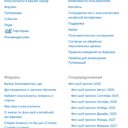
Консультанты в вашем городе
Возможности пользователей
Форумы
Контакты
Публикации
Сотрудничество с консультантами
китайской метафизики
События
Поддержка
Люди
Карма
Партнерам
Пользовательское соглашение
Рекламодателям
Согласие на обработку
персональных данных
Правила поведения на Форумах
Правила для размещения
Публикаций
Форумы
Спецпредложения
Выбор благоприятных дат
Фен-шуй прогноз 2026
Дистанционное и заочное обучение
Фен-шуй прогноз Август 2026
Кабинет консультанта, вопросы и
Фен-шуй прогноз Сентябрь 2026
ответы
Фен-шуй прогноз Октябрь 2026
Мастера и консультанты
Фен-шуй прогноз Ноябрь 2026
О книгах по фэн-шуй и китайской
Фен-шуй прогноз Декабрь 2026
метафизике
Фен-шуй прогноз Январь 2027
Общие вопросы по Ба-цзы (Столпы
Фен-шуй прогноз Февраль 2027
Судьбы и удачи)