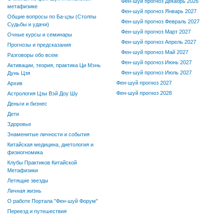
Фен-шуй прогноз Декабрь 2026
метафизике
Фен-шуй прогноз Январь 2027
Общие вопросы по Ба-цзы (Столпы
Фен-шуй прогноз Февраль 2027
Судьбы и удачи)
Фен-шуй прогноз Март 2027
Очные курсы и семинары
Фен-шуй прогноз Апрель 2027
Прогнозы и предсказания
Фен-шуй прогноз Май 2027
Разговоры обо всем
Фен-шуй прогноз Июнь 2027
Активации, теория, практика Ци Мэнь
Фен-шуй прогноз Июль 2027
Дунь Цзя
Фен-шуй прогноз 2027
Архив
Фен-шуй прогноз 2028
Астрология Цзы Вэй Доу Шу
Деньги и бизнес
Дети
Здоровье
Знаменитые личности и события
Китайская медицина, диетология и
физиогномика
Клубы Практиков Китайской
Метафизики
Летящие звезды
Личная жизнь
О работе Портала "Фен-шуй Форум"
Переезд и путешествия