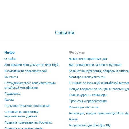
События
Инфо
Форумы
О сайте
Выбор благоприятных дат
Ассоциация Консультантов Фен-Шуй
Дистанционное и заочное обучение
Возможности пользователей
Кабинет консультанта, вопросы и ответ
Контакты
Мастера и консультанты
Сотрудничество с консультантами
О книгах по фэн-шуй и китайской метаф
китайской метафизики
Общие вопросы по Ба-цзы (Столпы Судь
Поддержка
Очные курсы и семинары
Карма
Прогнозы и предсказания
Пользовательское соглашение
Разговоры обо всем
Согласие на обработку
Активации, теория, практика Ци Мэнь Ду
персональных данных
Архив
Правила поведения на Форумах
Астрология Цзы Вэй Доу Шу
Правила для размещения