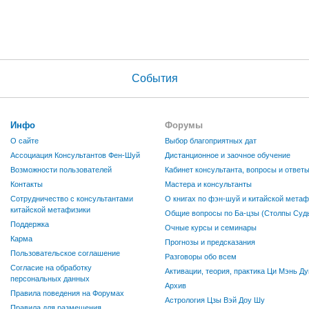
События
Инфо
Форумы
О сайте
Выбор благоприятных дат
Ассоциация Консультантов Фен-Шуй
Дистанционное и заочное обучение
Возможности пользователей
Кабинет консультанта, вопросы и ответ
Контакты
Мастера и консультанты
Сотрудничество с консультантами
О книгах по фэн-шуй и китайской метаф
китайской метафизики
Общие вопросы по Ба-цзы (Столпы Судь
Поддержка
Очные курсы и семинары
Карма
Прогнозы и предсказания
Пользовательское соглашение
Разговоры обо всем
Согласие на обработку
Активации, теория, практика Ци Мэнь Ду
персональных данных
Архив
Правила поведения на Форумах
Астрология Цзы Вэй Доу Шу
Правила для размещения