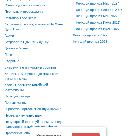
Фен-шуй прогноз Март 2027
Очные курсы и семинары
Фен-шуй прогноз Апрель 2027
Прогнозы и предсказания
Фен-шуй прогноз Май 2027
Разговоры обо всем
Фен-шуй прогноз Июнь 2027
Активации, теория, практика Ци Мэнь
Фен-шуй прогноз Июль 2027
Дунь Цзя
Фен-шуй прогноз 2027
Архив
Фен-шуй прогноз 2028
Астрология Цзы Вэй Доу Шу
Деньги и бизнес
Дети
Здоровье
Знаменитые личности и события
Китайская медицина, диетология и
физиогномика
Клубы Практиков Китайской
Метафизики
Летящие звезды
Личная жизнь
О работе Портала "Фен-шуй Форум"
Переезд и путешествия
Популярный фен-шуй, новые методы
применения китайской метафизики
Профессия, способности, хобби
Мы используем