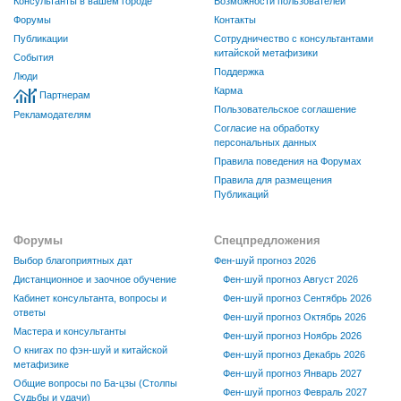
Консультанты в вашем городе
Возможности пользователей
Форумы
Контакты
Публикации
Сотрудничество с консультантами
китайской метафизики
События
Поддержка
Люди
Карма
Партнерам
Пользовательское соглашение
Рекламодателям
Согласие на обработку
персональных данных
Правила поведения на Форумах
Правила для размещения
Публикаций
Форумы
Спецпредложения
Выбор благоприятных дат
Фен-шуй прогноз 2026
Дистанционное и заочное обучение
Фен-шуй прогноз Август 2026
Кабинет консультанта, вопросы и
Фен-шуй прогноз Сентябрь 2026
ответы
Фен-шуй прогноз Октябрь 2026
Мастера и консультанты
Фен-шуй прогноз Ноябрь 2026
О книгах по фэн-шуй и китайской
Фен-шуй прогноз Декабрь 2026
метафизике
Фен-шуй прогноз Январь 2027
Общие вопросы по Ба-цзы (Столпы
Фен-шуй прогноз Февраль 2027
Судьбы и удачи)