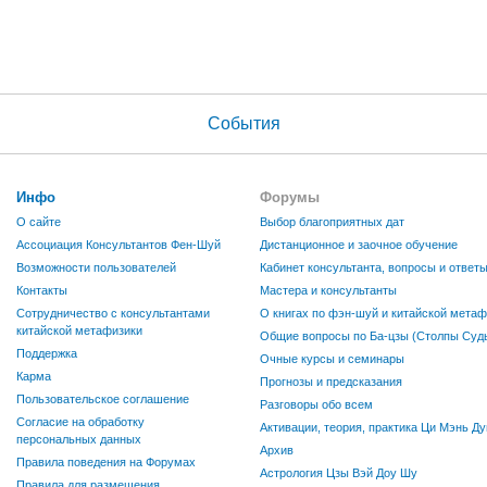
События
Инфо
Форумы
О сайте
Выбор благоприятных дат
Ассоциация Консультантов Фен-Шуй
Дистанционное и заочное обучение
Возможности пользователей
Кабинет консультанта, вопросы и ответ
Контакты
Мастера и консультанты
Сотрудничество с консультантами
О книгах по фэн-шуй и китайской метаф
китайской метафизики
Общие вопросы по Ба-цзы (Столпы Судь
Поддержка
Очные курсы и семинары
Карма
Прогнозы и предсказания
Пользовательское соглашение
Разговоры обо всем
Согласие на обработку
Активации, теория, практика Ци Мэнь Ду
персональных данных
Архив
Правила поведения на Форумах
Астрология Цзы Вэй Доу Шу
Правила для размещения