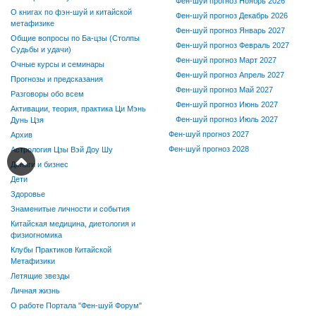
Фен-шуй прогноз Ноябрь 2026
О книгах по фэн-шуй и китайской
Фен-шуй прогноз Декабрь 2026
метафизике
Фен-шуй прогноз Январь 2027
Общие вопросы по Ба-цзы (Столпы
Фен-шуй прогноз Февраль 2027
Судьбы и удачи)
Фен-шуй прогноз Март 2027
Очные курсы и семинары
Фен-шуй прогноз Апрель 2027
Прогнозы и предсказания
Фен-шуй прогноз Май 2027
Разговоры обо всем
Фен-шуй прогноз Июнь 2027
Активации, теория, практика Ци Мэнь
Фен-шуй прогноз Июль 2027
Дунь Цзя
Фен-шуй прогноз 2027
Архив
Фен-шуй прогноз 2028
Астрология Цзы Вэй Доу Шу
Деньги и бизнес
Дети
Здоровье
Знаменитые личности и события
Китайская медицина, диетология и
физиогномика
Клубы Практиков Китайской
Метафизики
Летящие звезды
Личная жизнь
О работе Портала "Фен-шуй Форум"