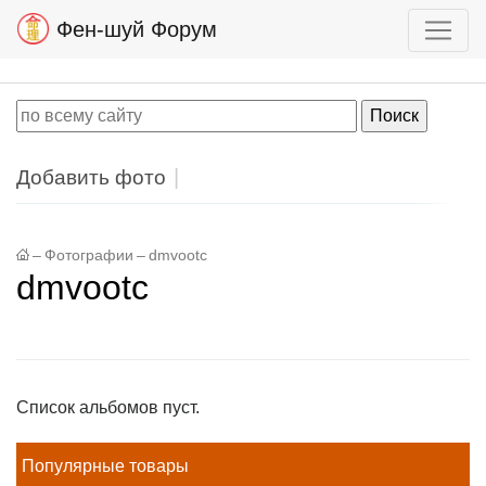
Фен-шуй Форум
Добавить фото
–
Фотографии
–
dmvootc
dmvootc
Список альбомов пуст.
Популярные товары