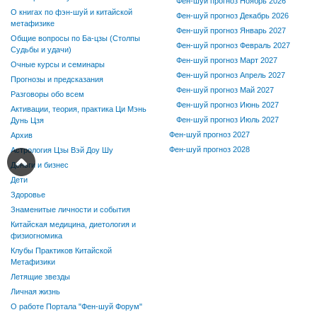
Фен-шуй прогноз Ноябрь 2026
О книгах по фэн-шуй и китайской
Фен-шуй прогноз Декабрь 2026
метафизике
Фен-шуй прогноз Январь 2027
Общие вопросы по Ба-цзы (Столпы
Фен-шуй прогноз Февраль 2027
Судьбы и удачи)
Фен-шуй прогноз Март 2027
Очные курсы и семинары
Фен-шуй прогноз Апрель 2027
Прогнозы и предсказания
Фен-шуй прогноз Май 2027
Разговоры обо всем
Фен-шуй прогноз Июнь 2027
Активации, теория, практика Ци Мэнь
Фен-шуй прогноз Июль 2027
Дунь Цзя
Фен-шуй прогноз 2027
Архив
Фен-шуй прогноз 2028
Астрология Цзы Вэй Доу Шу
Деньги и бизнес
Дети
Здоровье
Знаменитые личности и события
Китайская медицина, диетология и
физиогномика
Клубы Практиков Китайской
Метафизики
Летящие звезды
Личная жизнь
О работе Портала "Фен-шуй Форум"