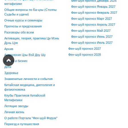
Фен-шуй прогноз Декабрь 2026
метафизике
Фен-шуй прогноз Январь 2027
Общие вопросы по Ба-цзы (Столпы
Фен-шуй прогноз Февраль 2027
Судьбы и удачи)
Фен-шуй прогноз Март 2027
Очные курсы и семинары
Фен-шуй прогноз Апрель 2027
Прогнозы и предсказания
Фен-шуй прогноз Май 2027
Разговоры обо всем
Фен-шуй прогноз Июнь 2027
Активации, теория, практика Ци Мэнь
Фен-шуй прогноз Июль 2027
Дунь Цзя
Фен-шуй прогноз 2027
Архив
Фен-шуй прогноз 2028
Астрология Цзы Вэй Доу Шу
Деньги и бизнес
Дети
Здоровье
Знаменитые личности и события
Китайская медицина, диетология и
физиогномика
Клубы Практиков Китайской
Метафизики
Летящие звезды
Личная жизнь
О работе Портала "Фен-шуй Форум"
Переезд и путешествия