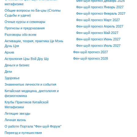
Фен-шуй прогноз Декабрь 2026
метафизике
Фен-шуй прогноз Январь 2027
Общие вопросы по Ба-цзы (Столпы
Фен-шуй прогноз Февраль 2027
Судьбы и удачи)
Фен-шуй прогноз Март 2027
Очные курсы и семинары
Фен-шуй прогноз Апрель 2027
Прогнозы и предсказания
Фен-шуй прогноз Май 2027
Разговоры обо всем
Фен-шуй прогноз Июнь 2027
Активации, теория, практика Ци Мэнь
Фен-шуй прогноз Июль 2027
Дунь Цзя
Фен-шуй прогноз 2027
Архив
Фен-шуй прогноз 2028
Астрология Цзы Вэй Доу Шу
Деньги и бизнес
Дети
Здоровье
Знаменитые личности и события
Китайская медицина, диетология и
физиогномика
Клубы Практиков Китайской
Метафизики
Летящие звезды
Личная жизнь
О работе Портала "Фен-шуй Форум"
Переезд и путешествия