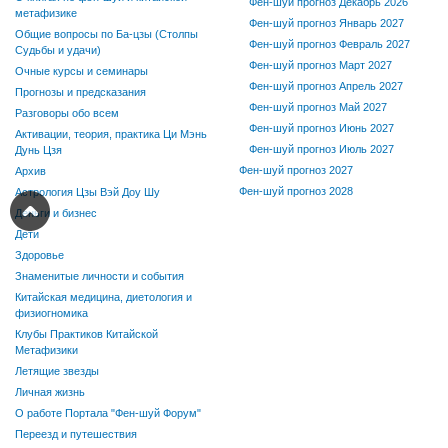
Фен-шуй прогноз Декабрь 2026
метафизике
Фен-шуй прогноз Январь 2027
Общие вопросы по Ба-цзы (Столпы
Фен-шуй прогноз Февраль 2027
Судьбы и удачи)
Фен-шуй прогноз Март 2027
Очные курсы и семинары
Фен-шуй прогноз Апрель 2027
Прогнозы и предсказания
Фен-шуй прогноз Май 2027
Разговоры обо всем
Фен-шуй прогноз Июнь 2027
Активации, теория, практика Ци Мэнь
Фен-шуй прогноз Июль 2027
Дунь Цзя
Фен-шуй прогноз 2027
Архив
Фен-шуй прогноз 2028
Астрология Цзы Вэй Доу Шу
Деньги и бизнес
Дети
Здоровье
Знаменитые личности и события
Китайская медицина, диетология и
физиогномика
Клубы Практиков Китайской
Метафизики
Летящие звезды
Личная жизнь
О работе Портала "Фен-шуй Форум"
Переезд и путешествия