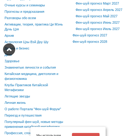
Фен-шуй прогноз Март 2027
Очные курсы и семинары
Фен-шуй прогноз Апрель 2027
Прогнозы и предсказания
Фен-шуй прогноз Май 2027
Разговоры обо всем
Фен-шуй прогноз Июнь 2027
Активации, теория, практика Ци Мэнь
Фен-шуй прогноз Июль 2027
Дунь Цзя
Фен-шуй прогноз 2027
Архив
Фен-шуй прогноз 2028
Астрология Цзы Вэй Доу Шу
Деньги и бизнес
Дети
Здоровье
Знаменитые личности и события
Китайская медицина, диетология и
физиогномика
Клубы Практиков Китайской
Метафизики
Летящие звезды
Личная жизнь
О работе Портала "Фен-шуй Форум"
Переезд и путешествия
Популярный фен-шуй, новые методы
применения китайской метафизики
Профессия, способности, хобби
Мы используем