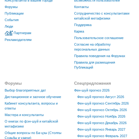
Консультанты в вашем городе
Возможности пользователей
Форумы
Контакты
Публикации
Сотрудничество с консультантами
китайской метафизики
События
Поддержка
Люди
Карма
Партнерам
Пользовательское соглашение
Рекламодателям
Согласие на обработку
персональных данных
Правила поведения на Форумах
Правила для размещения
Публикаций
Форумы
Спецпредложения
Выбор благоприятных дат
Фен-шуй прогноз 2026
Дистанционное и заочное обучение
Фен-шуй прогноз Август 2026
Кабинет консультанта, вопросы и
Фен-шуй прогноз Сентябрь 2026
ответы
Фен-шуй прогноз Октябрь 2026
Мастера и консультанты
Фен-шуй прогноз Ноябрь 2026
О книгах по фэн-шуй и китайской
Фен-шуй прогноз Декабрь 2026
метафизике
Фен-шуй прогноз Январь 2027
Общие вопросы по Ба-цзы (Столпы
Фен-шуй прогноз Февраль 2027
Судьбы и удачи)