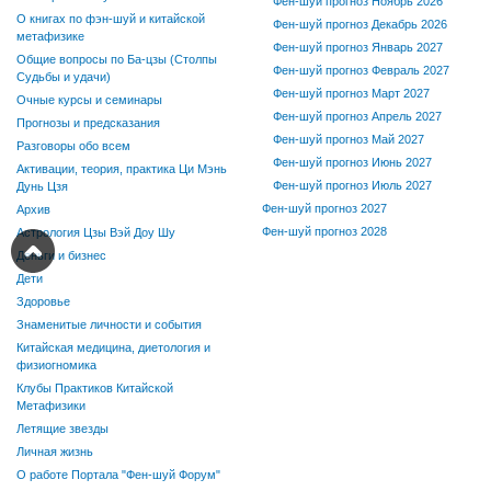
Фен-шуй прогноз Ноябрь 2026
О книгах по фэн-шуй и китайской
Фен-шуй прогноз Декабрь 2026
метафизике
Фен-шуй прогноз Январь 2027
Общие вопросы по Ба-цзы (Столпы
Фен-шуй прогноз Февраль 2027
Судьбы и удачи)
Фен-шуй прогноз Март 2027
Очные курсы и семинары
Фен-шуй прогноз Апрель 2027
Прогнозы и предсказания
Фен-шуй прогноз Май 2027
Разговоры обо всем
Фен-шуй прогноз Июнь 2027
Активации, теория, практика Ци Мэнь
Фен-шуй прогноз Июль 2027
Дунь Цзя
Фен-шуй прогноз 2027
Архив
Фен-шуй прогноз 2028
Астрология Цзы Вэй Доу Шу
Деньги и бизнес
Дети
Здоровье
Знаменитые личности и события
Китайская медицина, диетология и
физиогномика
Клубы Практиков Китайской
Метафизики
Летящие звезды
Личная жизнь
О работе Портала "Фен-шуй Форум"