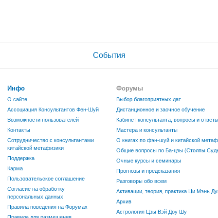
События
Инфо
Форумы
О сайте
Выбор благоприятных дат
Ассоциация Консультантов Фен-Шуй
Дистанционное и заочное обучение
Возможности пользователей
Кабинет консультанта, вопросы и ответ
Контакты
Мастера и консультанты
Сотрудничество с консультантами
О книгах по фэн-шуй и китайской метаф
китайской метафизики
Общие вопросы по Ба-цзы (Столпы Судь
Поддержка
Очные курсы и семинары
Карма
Прогнозы и предсказания
Пользовательское соглашение
Разговоры обо всем
Согласие на обработку
Активации, теория, практика Ци Мэнь Ду
персональных данных
Архив
Правила поведения на Форумах
Астрология Цзы Вэй Доу Шу
Правила для размещения