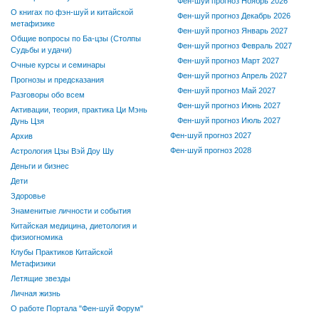
Фен-шуй прогноз Ноябрь 2026
О книгах по фэн-шуй и китайской
Фен-шуй прогноз Декабрь 2026
метафизике
Фен-шуй прогноз Январь 2027
Общие вопросы по Ба-цзы (Столпы
Фен-шуй прогноз Февраль 2027
Судьбы и удачи)
Фен-шуй прогноз Март 2027
Очные курсы и семинары
Фен-шуй прогноз Апрель 2027
Прогнозы и предсказания
Фен-шуй прогноз Май 2027
Разговоры обо всем
Фен-шуй прогноз Июнь 2027
Активации, теория, практика Ци Мэнь
Фен-шуй прогноз Июль 2027
Дунь Цзя
Фен-шуй прогноз 2027
Архив
Фен-шуй прогноз 2028
Астрология Цзы Вэй Доу Шу
Деньги и бизнес
Дети
Здоровье
Знаменитые личности и события
Китайская медицина, диетология и
физиогномика
Клубы Практиков Китайской
Метафизики
Летящие звезды
Личная жизнь
О работе Портала "Фен-шуй Форум"