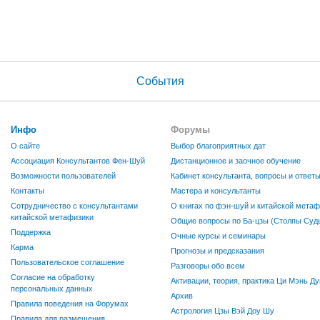
События
Инфо
Форумы
О сайте
Выбор благоприятных дат
Ассоциация Консультантов Фен-Шуй
Дистанционное и заочное обучение
Возможности пользователей
Кабинет консультанта, вопросы и ответ
Контакты
Мастера и консультанты
Сотрудничество с консультантами
О книгах по фэн-шуй и китайской метаф
китайской метафизики
Общие вопросы по Ба-цзы (Столпы Судь
Поддержка
Очные курсы и семинары
Карма
Прогнозы и предсказания
Пользовательское соглашение
Разговоры обо всем
Согласие на обработку
Активации, теория, практика Ци Мэнь Ду
персональных данных
Архив
Правила поведения на Форумах
Астрология Цзы Вэй Доу Шу
Правила для размещения