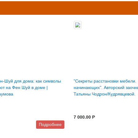
н-Шуй для дома: как символы
"Секреты расстановки мебели.
ют на Фен Шуй в доме |
начинающих". Авторский заочн
аумова
Татьяны Чодрон/Кудрявцевой.
7 000.00 P
Подробнее