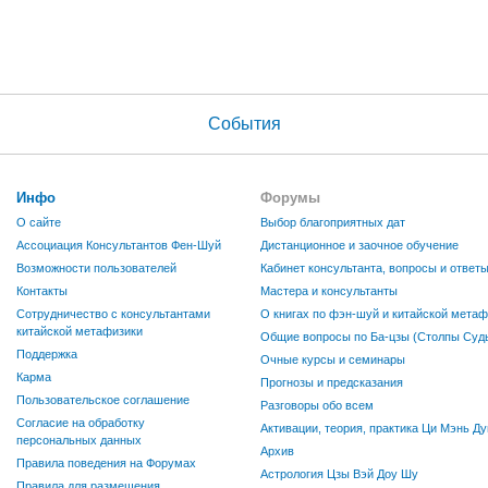
События
Инфо
Форумы
О сайте
Выбор благоприятных дат
Ассоциация Консультантов Фен-Шуй
Дистанционное и заочное обучение
Возможности пользователей
Кабинет консультанта, вопросы и ответ
Контакты
Мастера и консультанты
Сотрудничество с консультантами
О книгах по фэн-шуй и китайской метаф
китайской метафизики
Общие вопросы по Ба-цзы (Столпы Судь
Поддержка
Очные курсы и семинары
Карма
Прогнозы и предсказания
Пользовательское соглашение
Разговоры обо всем
Согласие на обработку
Активации, теория, практика Ци Мэнь Ду
персональных данных
Архив
Правила поведения на Форумах
Астрология Цзы Вэй Доу Шу
Правила для размещения