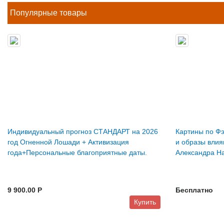
Популярные товары
Индивидуальный прогноз СТАНДАРТ на 2026
Картины по Фэ
год Огненной Лошади + Активизация
и образы влия
года+Персональные благоприятные даты.
Александра Н
9 900.00 P
Бесплатно
Купить