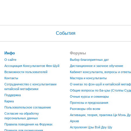
События
Инфо
Форумы
О сайте
Выбор благоприятных дат
Ассоциация Консультантов Фен-Шуй
Дистанционное и заочное обучение
Возможности пользователей
Кабинет консультанта, вопросы и ответ
Контакты
Мастера и консультанты
Сотрудничество с консультантами
О книгах по фэн-шуй и китайской метаф
китайской метафизики
Общие вопросы по Ба-цзы (Столпы Судь
Поддержка
Очные курсы и семинары
Карма
Прогнозы и предсказания
Пользовательское соглашение
Разговоры обо всем
Согласие на обработку
Активации, теория, практика Ци Мэнь Ду
персональных данных
Архив
Правила поведения на Форумах
Астрология Цзы Вэй Доу Шу
Правила для размещения