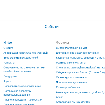
События
Инфо
Форумы
О сайте
Выбор благоприятных дат
Ассоциация Консультантов Фен-Шуй
Дистанционное и заочное обучение
Возможности пользователей
Кабинет консультанта, вопросы и ответ
Контакты
Мастера и консультанты
Сотрудничество с консультантами
О книгах по фэн-шуй и китайской метаф
китайской метафизики
Общие вопросы по Ба-цзы (Столпы Судь
Поддержка
Очные курсы и семинары
Карма
Прогнозы и предсказания
Пользовательское соглашение
Разговоры обо всем
Согласие на обработку
Активации, теория, практика Ци Мэнь Ду
персональных данных
Архив
Правила поведения на Форумах
Астрология Цзы Вэй Доу Шу
Правила для размещения