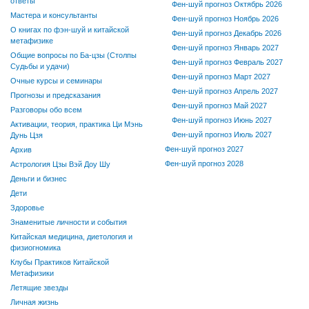
ответы
Фен-шуй прогноз Октябрь 2026
Мастера и консультанты
Фен-шуй прогноз Ноябрь 2026
О книгах по фэн-шуй и китайской
Фен-шуй прогноз Декабрь 2026
метафизике
Фен-шуй прогноз Январь 2027
Общие вопросы по Ба-цзы (Столпы
Фен-шуй прогноз Февраль 2027
Судьбы и удачи)
Фен-шуй прогноз Март 2027
Очные курсы и семинары
Фен-шуй прогноз Апрель 2027
Прогнозы и предсказания
Фен-шуй прогноз Май 2027
Разговоры обо всем
Фен-шуй прогноз Июнь 2027
Активации, теория, практика Ци Мэнь
Фен-шуй прогноз Июль 2027
Дунь Цзя
Фен-шуй прогноз 2027
Архив
Фен-шуй прогноз 2028
Астрология Цзы Вэй Доу Шу
Деньги и бизнес
Дети
Здоровье
Знаменитые личности и события
Китайская медицина, диетология и
физиогномика
Клубы Практиков Китайской
Метафизики
Летящие звезды
Личная жизнь