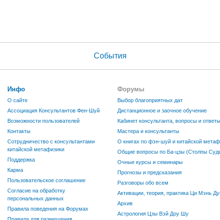
События
Инфо
Форумы
О сайте
Выбор благоприятных дат
Ассоциация Консультантов Фен-Шуй
Дистанционное и заочное обучение
Возможности пользователей
Кабинет консультанта, вопросы и ответ
Контакты
Мастера и консультанты
Сотрудничество с консультантами
О книгах по фэн-шуй и китайской метаф
китайской метафизики
Общие вопросы по Ба-цзы (Столпы Судь
Поддержка
Очные курсы и семинары
Карма
Прогнозы и предсказания
Пользовательское соглашение
Разговоры обо всем
Согласие на обработку
Активации, теория, практика Ци Мэнь Ду
персональных данных
Архив
Правила поведения на Форумах
Астрология Цзы Вэй Доу Шу
Правила для размещения