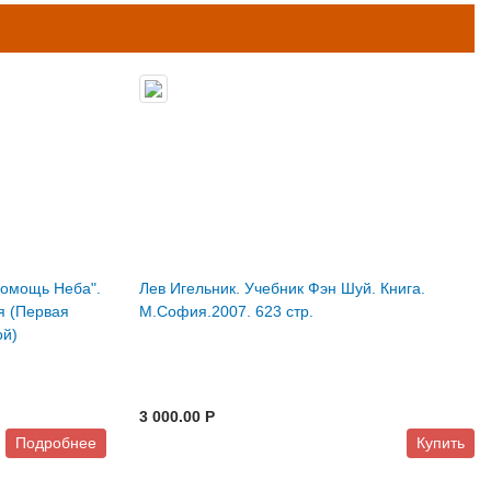
Помощь Неба".
Лев Игельник. Учебник Фэн Шуй. Книга.
я (Первая
М.София.2007. 623 стр.
ой)
3 000.00 P
Подробнее
Купить