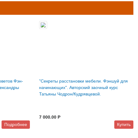
оветов Фэн-
"Секреты расстановки мебели. Фэншуй для
лександры
начинающих". Авторский заочный курс
Татьяны Чодрон/Кудрявцевой.
7 000.00 P
Подробнее
Купить