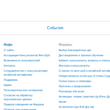
События
Инфо
Форумы
О сайте
Выбор благоприятных дат
Ассоциация Консультантов Фен-Шуй
Дистанционное и заочное обучение
Возможности пользователей
Кабинет консультанта, вопросы и ответ
Контакты
Мастера и консультанты
Сотрудничество с консультантами
О книгах по фэн-шуй и китайской метаф
китайской метафизики
Общие вопросы по Ба-цзы (Столпы Судь
Поддержка
Очные курсы и семинары
Карма
Прогнозы и предсказания
Пользовательское соглашение
Разговоры обо всем
Согласие на обработку
Активации, теория, практика Ци Мэнь Ду
персональных данных
Архив
Правила поведения на Форумах
Астрология Цзы Вэй Доу Шу
Правила для размещения