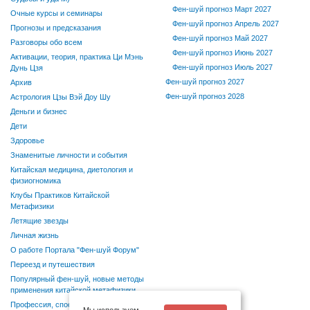
Фен-шуй прогноз Март 2027
Очные курсы и семинары
Фен-шуй прогноз Апрель 2027
Прогнозы и предсказания
Фен-шуй прогноз Май 2027
Разговоры обо всем
Фен-шуй прогноз Июнь 2027
Активации, теория, практика Ци Мэнь
Фен-шуй прогноз Июль 2027
Дунь Цзя
Фен-шуй прогноз 2027
Архив
Фен-шуй прогноз 2028
Астрология Цзы Вэй Доу Шу
Деньги и бизнес
Дети
Здоровье
Знаменитые личности и события
Китайская медицина, диетология и
физиогномика
Клубы Практиков Китайской
Метафизики
Летящие звезды
Личная жизнь
О работе Портала "Фен-шуй Форум"
Переезд и путешествия
Популярный фен-шуй, новые методы
применения китайской метафизики
Профессия, способности, хобби