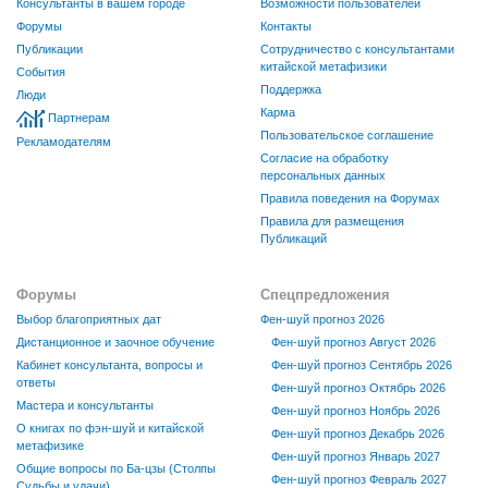
Консультанты в вашем городе
Возможности пользователей
Форумы
Контакты
Публикации
Сотрудничество с консультантами
китайской метафизики
События
Поддержка
Люди
Карма
Партнерам
Пользовательское соглашение
Рекламодателям
Согласие на обработку
персональных данных
Правила поведения на Форумах
Правила для размещения
Публикаций
Форумы
Спецпредложения
Выбор благоприятных дат
Фен-шуй прогноз 2026
Дистанционное и заочное обучение
Фен-шуй прогноз Август 2026
Кабинет консультанта, вопросы и
Фен-шуй прогноз Сентябрь 2026
ответы
Фен-шуй прогноз Октябрь 2026
Мастера и консультанты
Фен-шуй прогноз Ноябрь 2026
О книгах по фэн-шуй и китайской
Фен-шуй прогноз Декабрь 2026
метафизике
Фен-шуй прогноз Январь 2027
Общие вопросы по Ба-цзы (Столпы
Фен-шуй прогноз Февраль 2027
Судьбы и удачи)