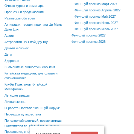
Фен-шуй прогноз Март 2027
Очные курсы и семинары
Фен-шуй прогноз Апрель 2027
Прогнозы и предсказания
Фен-шуй прогноз Май 2027
Разговоры обо всем
Фен-шуй прогноз Июнь 2027
Активации, теория, практика Ци Мэнь
Фен-шуй прогноз Июль 2027
Дунь Цзя
Фен-шуй прогноз 2027
Архив
Фен-шуй прогноз 2028
Астрология Цзы Вэй Доу Шу
Деньги и бизнес
Дети
Здоровье
Знаменитые личности и события
Китайская медицина, диетология и
физиогномика
Клубы Практиков Китайской
Метафизики
Летящие звезды
Личная жизнь
О работе Портала "Фен-шуй Форум"
Переезд и путешествия
Популярный фен-шуй, новые методы
применения китайской метафизики
Профессия, способности, хобби