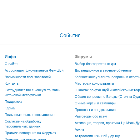
События
Инфо
Форумы
О сайте
Выбор благоприятных дат
Ассоциация Консультантов Фен-Шуй
Дистанционное и заочное обучение
Возможности пользователей
Кабинет консультанта, вопросы и ответ
Контакты
Мастера и консультанты
Сотрудничество с консультантами
О книгах по фэн-шуй и китайской метаф
китайской метафизики
Общие вопросы по Ба-цзы (Столпы Судь
Поддержка
Очные курсы и семинары
Карма
Прогнозы и предсказания
Пользовательское соглашение
Разговоры обо всем
Согласие на обработку
Активации, теория, практика Ци Мэнь Ду
персональных данных
Архив
Правила поведения на Форумах
Астрология Цзы Вэй Доу Шу
Правила для размещения